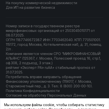
На покупку коммерческой недвижимости
Для ИП на развитие бизнеса
Номер записи в государственном
реестре
микрофинансовых организаций
от 2503045010171 от
08.07.2025.
ОГРН 1187746672387. ИНН 7703462040. КПП 770501001.
115172, город Москва, Котельническая наб, д. 31, помещ.
2/п .
Компания является членом СРО “МИКРОФИНАНСОВЫЙ
АЛЬЯНС” (125367, г. Москва, Полесский проезд 16, стр.1,
оф.308, 2 подъезд, 3 этаж.)
рейтинг «Эксперт РА» ruAА+ стабильный прогноз от
31.07.2025.
Потребитель вправе направить
обращение
Финансовому уполномоченному
(119017, г. Москва,
Старомонетный пер., д. 3. Тел.: 8 (800) 200-00-10).
Политика Конфиденциальности
Согласие на обработку Персональных Данных
Документы компании
Мы используем файлы cookie, чтобы собирать статистику