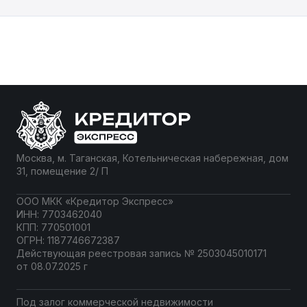
без залога. Кредиты — источник развития
бизнеса. Многие компании обращаются к
помощи банков, когда им требуются
средства для проектов либо покрытия
срочных расходов. Рассмотрим, как взять
кредит для […]
Москва, м. Таганская, Котельническая набережная, дом
31, помещение 2/ П
ООО МКК «Кредитор Экспресс»
ИНН: 7703462040
КПП: 770501001
ОГРН: 1187746672387
Действующая реестровая запись № 2503045010171
от 08.07.2025 г
Под залог коммерческой недвижимости