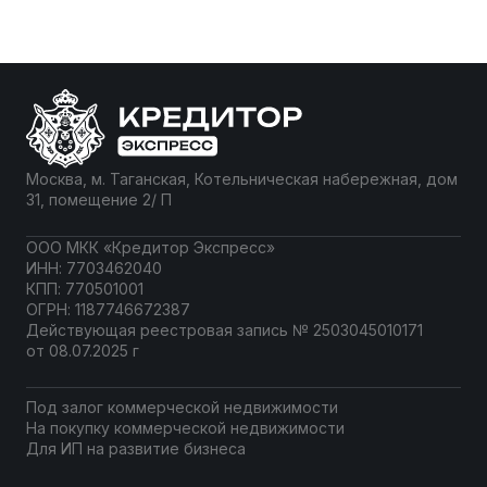
Москва, м. Таганская, Котельническая набережная, дом
31, помещение 2/ П
ООО МКК «Кредитор Экспресс»
ИНН: 7703462040
КПП: 770501001
ОГРН: 1187746672387
Действующая реестровая запись № 2503045010171
от 08.07.2025 г
Под залог коммерческой недвижимости
На покупку коммерческой недвижимости
Для ИП на развитие бизнеса