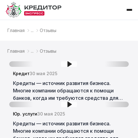
Главная
...
Отзывы
Главная
...
Отзывы
Кредит
30 мая 2025
Кредиты — источник развития бизнеса.
Многие компании обращаются к помощи
банков, когда им требуются средства для
проектов либо покрытия срочных расходов.
Рассмотрим, как взять кредит для бизнеса
Юр. услуги
30 мая 2025
без залога. Кредиты — источник развития
Кредиты — источник развития бизнеса.
бизнеса. Многие компании обращаются к
Многие компании обращаются к помощи
помощи банков, когда им требуются