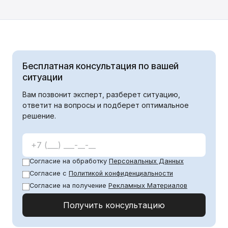
кредит для […]
без залога. Кредиты — источник развития
бизнеса. Многие компании обращаются к
помощи банков, когда им требуются
средства для проектов либо покрытия
срочных расходов. Рассмотрим, как взять
Бесплатная консультация по вашей
кредит для […]
ситуации
Вам позвонит эксперт, разберет ситуацию,
ответит на вопросы и подберет оптимальное
решение.
Согласие на обработку
Персональных Данных
Согласие с
Политикой конфиденциальности
Согласие на получение
Рекламных Материалов